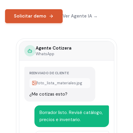
Solicitar demo
Ver Agente IA →
Agente Cotizera
WhatsApp
REENVIADO DE CLIENTE
foto_lista_materiales.jpg
¿Me cotizas esto?
Borrador listo. Revisé catálogo,
precios e inventario.